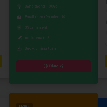
Băng thông: 100Gb
Email theo tên miền: 10
SSL miễn phí
Add domain: 2
Backup hàng tuần
Đăng ký
Cloud 5