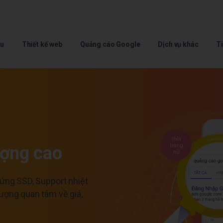
ệu
Thiết kế web
Quảng cáo Google
Dịch vụ khác
Ti
ượng cao
cứng SSD, Support nhiệt
tượng quan tâm về giá,