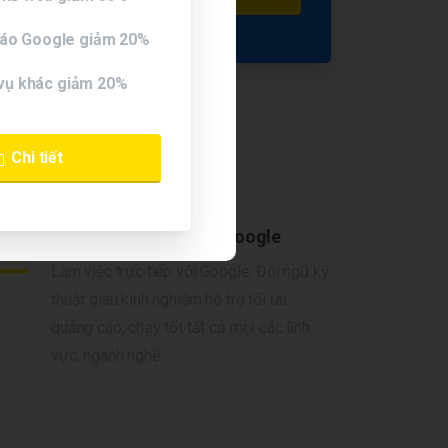
áo Google giảm 20%
vụ khác giảm 20%
Chi tiết
Đại lý chính thức của Google
Làm việc trực tiếp với Google. Đội ngũ kỹ
thuật giàu kinh nghiệm hỗ trợ tối ưu
quảng cáo, chạy tốt tất cả mọi các lĩnh
vực, ngành nghề.