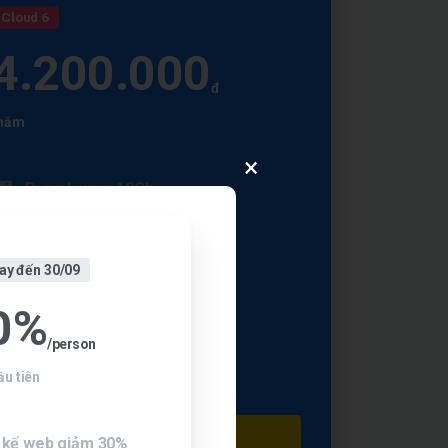
Cloud 6
4.200.000
đ
năm
×
Dung lượng: 10Gb
Băng thông không giới hạn
ay đến 30/09
Email theo tên miền: 20 mail
0%
SSL miễn phí
/person
Backup dữ liệu hàng tuần
u tiên
Đăng ký
 kế web giảm 30%