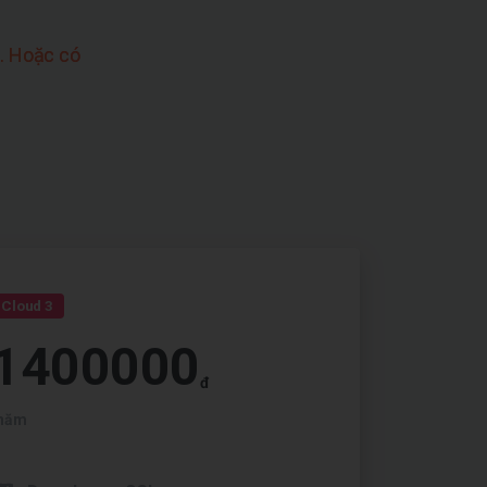
. Hoặc có
Cloud 3
1400000
đ
năm