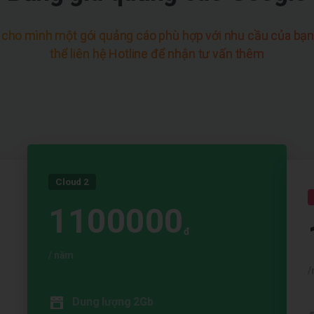
 cho mình một gói quảng cáo phù hợp với nhu cầu của bạn
thể liên hệ Hotline để nhận tư vấn thêm
Cloud 2
1100000
đ
/ năm
/
Dung lượng 2Gb