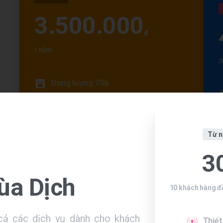
3.500.000
đ
/ năm
/
Dung lượng 7Gb
Băng thông không giới hạn
Email theo tên miền: 10
Từ n
SSL miễn phí
3
Add domain: 2
ùa
Dịch
10 khách hàng đầ
Backup hàng tuần
ả các dịch vụ dành cho khách
Thiết