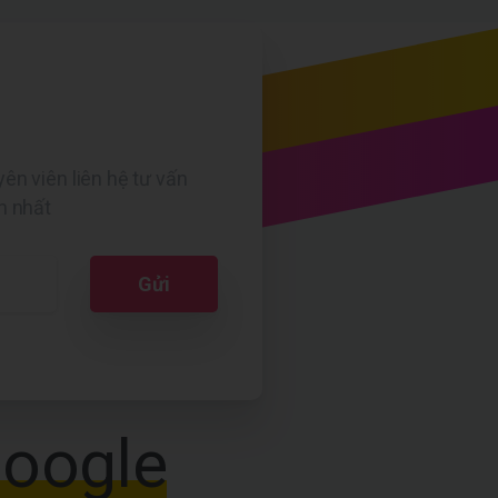
ên viên liên hệ tư vấn
h nhất
oogle