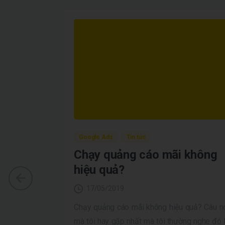
Tin tức
Google Ads
Tin tức
a bạn
Chạy quảng cáo mãi không
ùng
hiệu quả?
17/05/2019
n tích trang
Chạy quảng cáo mãi không hiệu quả? Câu n
hân tích hiệu
mà tôi hay gặp nhất mà tôi thường nghe đó 