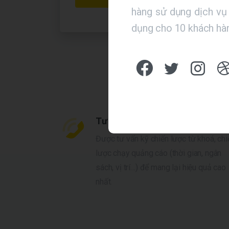
hàng sử dụng dịch vụ 
dụng cho 10 khách hàn
Tư vấn từ khóa phù hợp
Được tư vấn kỹ chiến lược từ khoá, chi
lược chạy quảng cáo (thời gian, ngân
sách, vị trí…) để mang lại hiệu quả cao
nhất.