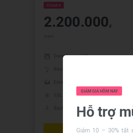
Cloud 4
2.200.000
đ
/năm
Dung lượng: 5Gb
Băng thông không giới hạn
Email theo tên miền: 20 mail
GIẢM GIÁ HÔM NAY
SSL miễn phí
Hỗ
trợ
m
Backup dữ liệu hàng tuần
Giảm 10 – 30% tất c
Đăng ký