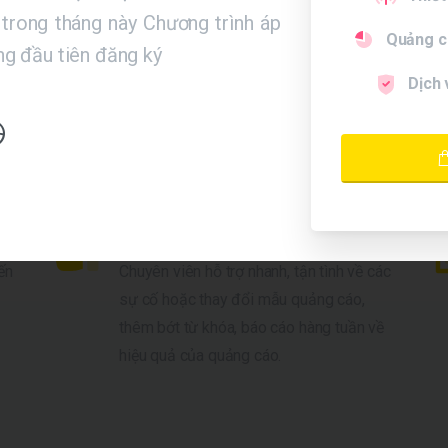
Đăng ký
trong tháng này Chương trình áp
Quảng c
g đầu tiên đăng ký
Dịch 
Hỗ trợ kỹ thuật 24/7
ến
Chuyên viên hỗ trợ nhanh, tận tình về các
sự cố hoặc thay đổi mẫu quảng cáo,
thêm bớt từ khóa, báo cáo hàng tuần về
hiệu quả của quảng cáo.