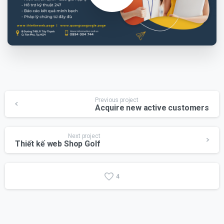
Continue
Previous project
Acquire new active customers
Reading
Next project
Thiết kế web Shop Golf
4