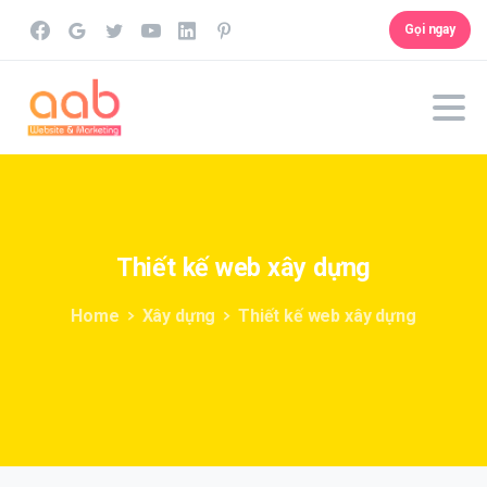
Gọi ngay
Thiết
kế
web
xây
dựng
Home
Xây dựng
Thiết kế web xây dựng